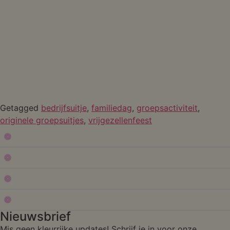
Getagged
bedrijfsuitje
,
familiedag
,
groepsactiviteit
,
originele groepsuitjes
,
vrijgezellenfeest
Shop
Service
Over Form
Studio
Nieuwsbrief
Mis geen kleurrijke updates! Schrijf je in voor onze