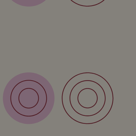
Shop
Wandproducten
Vazen
Kinderproducten
Workshop
Cursus
Service
Verzending