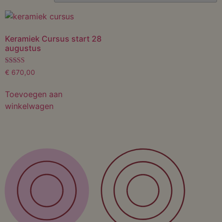
Keramiek Cursus start 28
augustus
Gewaardeerd
€
670,00
5.00
uit 5
Toevoegen aan
winkelwagen