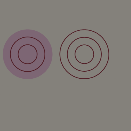
Retour
FAQ
Over
Form
Over ons
Privacy policy
Algemene voorwaarden
Contact