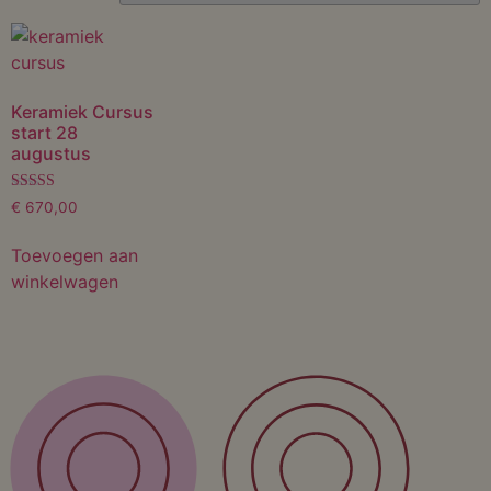
Keramiek Cursus
start 28
augustus
Gewaardeerd
€
670,00
5.00
uit 5
Toevoegen aan
winkelwagen