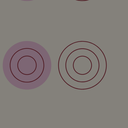
Service
Verzending
Retour
FAQ
Over
Form
Over ons
Privacy policy
Algemene voorwaarden