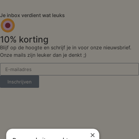
Je inbox verdient wat leuks
10% korting
Blijf op de hoogte en schrijf je in voor onze nieuwsbrief.
Onze mails zijn leuker dan je denkt ;)
Inschrijven
×