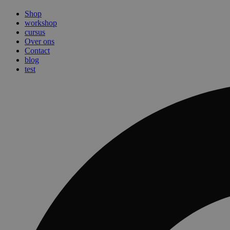
Shop
workshop
cursus
Over ons
Contact
blog
test