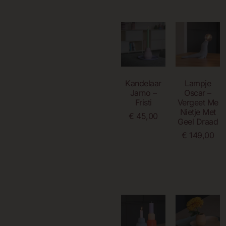
Kandelaar
Lampje
Jarno –
Oscar –
Fristi
Vergeet Me
Nietje Met
€
45,00
Geel Draad
€
149,00
Toevoegen
Aan
Winkelwagen
Toevoegen
Aan
Winkelwagen