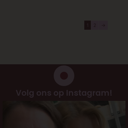
Aan
Winkelwagen
1
2
→
Volg ons op Instagram!