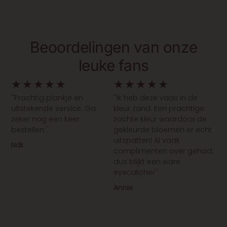
Beoordelingen van onze
leuke fans
★
★
★
★
★
★
★
★
★
★
''Prachtig plankje en
''Ik heb deze vaas in de
uitstekende service. Ga
kleur zand. Een prachtige
zeker nog een keer
zachte kleur waardoor de
bestellen.''
gekleurde bloemen er echt
uitspatten! Al vaak
Ndk
complimenten over gehad,
dus blijkt een ware
eyecatcher''
Annie