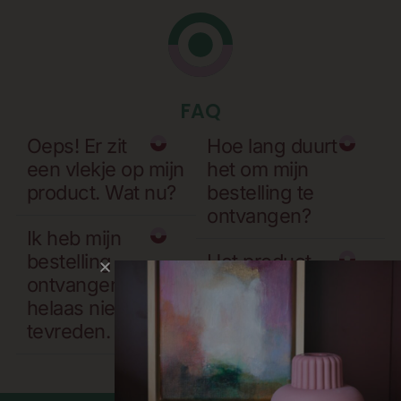
FAQ
Oeps! Er zit
Hoe lang duurt
een vlekje op mijn
het om mijn
product. Wat nu?
bestelling te
ontvangen?
Ik heb mijn
bestelling
Het product
ontvangen. Ik ben
wat ik wil bestellen
helaas niet
is niet op voorraad.
tevreden.
Kan ik deze als
nog bestellen?