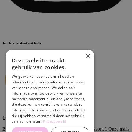
Je inbox verdient wat leuks
×
Deze website maakt
gebruik van cookies.
We gebruiken cookies om inhoud en
advertenties te personaliseren en om ons
verkeer te analyseren. We delen ook
informatie over uw gebruik van onze site
met onze advertentie- en analysepartners,
die deze kunnen combineren met andere
informatie die u aan hen heeft verstrekt of
die zij hebben verzameld door uw gebruik
10% korting
van hun diensten.
Privacybeleid
Blijf op de hoogte en schrijf je in voor onze nieuwsbrief. Onze mails