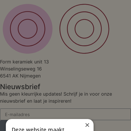
Studio
Form keramiek unit 13
Winselingseweg 16
6541 AK Nijmegen
Nieuwsbrief
Mis geen kleurrijke updates! Schrijf je in voor onze
nieuwsbrief en laat je inspireren!
×
Inschrijven
Deze website maakt