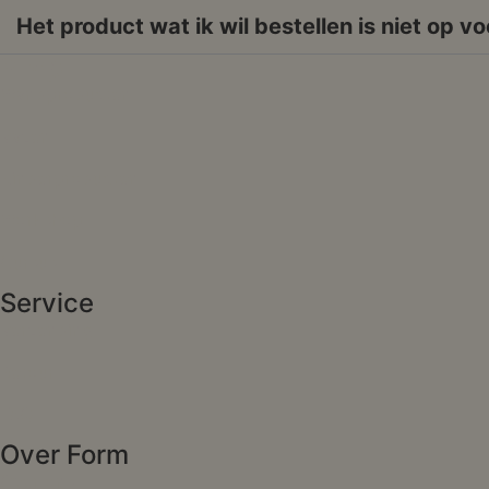
Het product wat ik wil bestellen is niet op v
Shop
Wandproducten
Vazen
Kinderproducten
Workshop
Cursus
Service
Verzending
Retour
FAQ
Over Form
Over ons