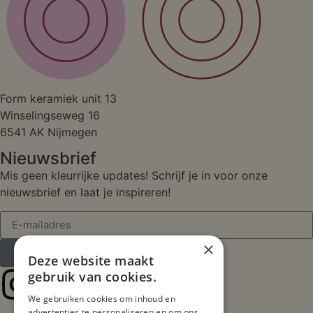
Studio
Form keramiek unit 13
Winselingseweg 16
6541 AK Nijmegen
Nieuwsbrief
Mis geen kleurrijke updates! Schrijf je in voor onze
nieuwsbrief en laat je inspireren!
×
Inschrijven
Deze website maakt
gebruik van cookies.
We gebruiken cookies om inhoud en
advertenties te personaliseren en om ons